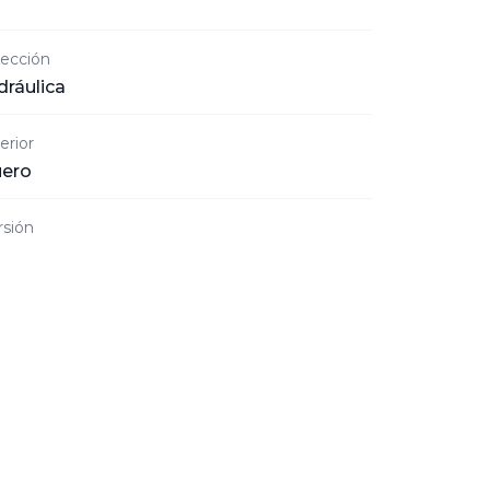
rección
dráulica
erior
ero
rsión