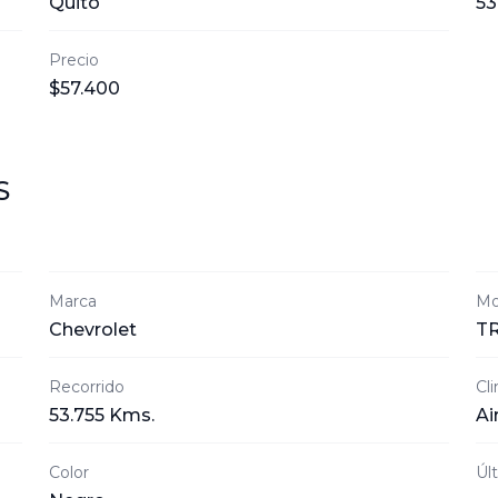
Quito
53
Precio
$57.400
S
Marca
Mo
Chevrolet
T
Recorrido
Cl
53.755 Kms.
Ai
Color
Úl