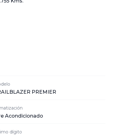
.755 Kms.
delo
RAILBLAZER PREMIER
imatización
re Acondicionado
timo dígito